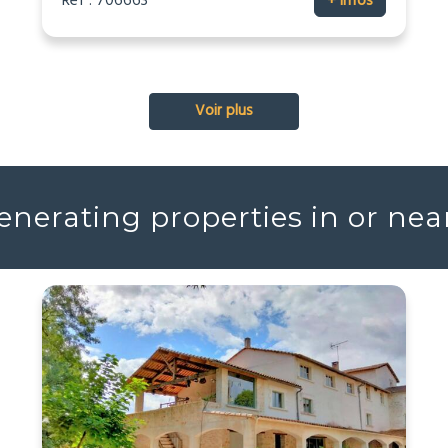
Réf : 706663
+ infos
Voir plus
nerating properties in or ne