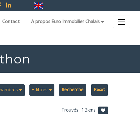
Contact
A propos Euro Immobilier Chalais
uthon
hambres
+ filtres
Recherche
Trouvés :
1
Biens