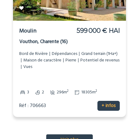
Moulin
599 000 € HAI
Vouthon, Charente (16)
Bord de Rivière
Dépendances
Grand terrain (1Ha+)
Maison de caractère
Pierre
Potentiel de revenus
Vues
2
2
3
2
296m
18305m
Réf : 706663
+ infos