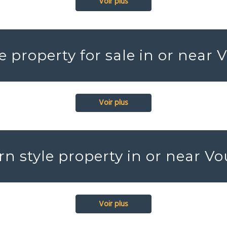
Voir plus
e property for sale in or near
Voir plus
n style property in or near V
Voir plus