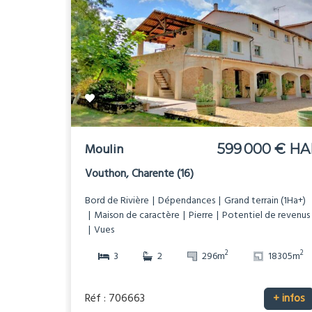
Moulin
599 000 € HA
Vouthon, Charente (16)
Bord de Rivière
Dépendances
Grand terrain (1Ha+)
Maison de caractère
Pierre
Potentiel de revenus
Vues
2
2
3
2
296m
18305m
Réf : 706663
+ infos