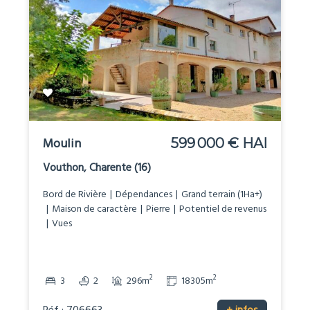
Moulin
599 000 € HAI
Vouthon, Charente (16)
Bord de Rivière
Dépendances
Grand terrain (1Ha+)
Maison de caractère
Pierre
Potentiel de revenus
Vues
2
2
3
2
296m
18305m