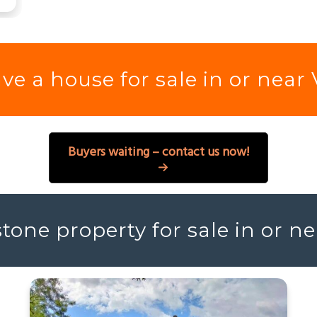
ve a house for sale in or near
Buyers waiting – contact us now!
tone property for sale in or 