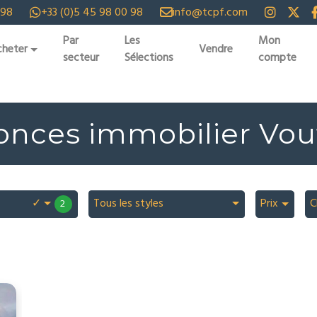
 98
+33 (0)5 45 98 00 98
info@tcpf.com
Par
Les
Mon
heter
Vendre
secteur
Sélections
compte
nces immobilier Vo
✓
Tous les styles
Prix
C
2