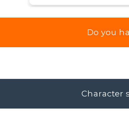
Do you ha
Character s