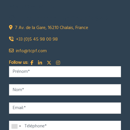
NOUS CONTACTER
Euro Immobilier Chalais SARL
7 Av. de la Gare, 16210 Chalais, France
+33 (0)5 45 98 00 98
info@tcpf.com
Follow us: