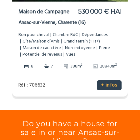
Maison de Campagne
530 000 € HAI
Ansac-sur-Vienne, Charente (16)
Bon pour cheval
Chambre RdC
Dépendances
Gîte/Maison d’Amis
Grand terrain (1Ha+)
Maison de caractère
Non-mitoyenne
Pierre
Potentiel de revenus
Vues
2
2
8
7
388m
28843m
Réf : 706632
+ infos
Do you have a house for
sale in or near Ansac-sur-