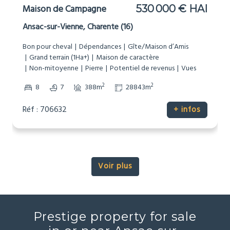
Maison de Campagne
530 000 € HAI
Ansac-sur-Vienne, Charente (16)
Bon pour cheval
Dépendances
Gîte/Maison d’Amis
Grand terrain (1Ha+)
Maison de caractère
Non-mitoyenne
Pierre
Potentiel de revenus
Vues
2
2
8
7
388m
28843m
Réf : 706632
+ infos
Voir plus
Prestige property for sale