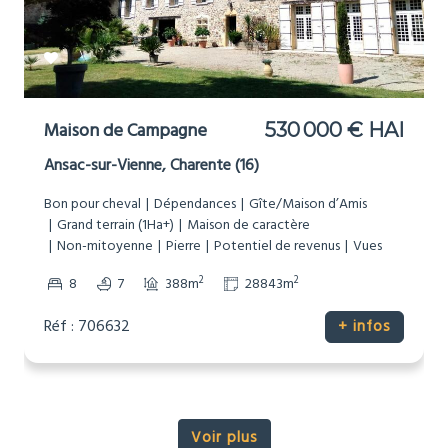
Maison de Campagne
530 000 € HAI
Ansac-sur-Vienne, Charente (16)
Bon pour cheval
Dépendances
Gîte/Maison d’Amis
Grand terrain (1Ha+)
Maison de caractère
Non-mitoyenne
Pierre
Potentiel de revenus
Vues
2
2
8
7
388m
28843m
Réf : 706632
+ infos
Voir plus