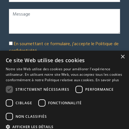
En soumettant ce formulaire, j'accepte le
Politique de
confidentialité
×
Abonnez-vous à notre bulletin d'information
Ce site Web utilise des cookies
Notre site Web utilise des cookies pour améliorer l'expérience
Soumettre
utilisateur. En utilisant notre site Web, vous acceptez tous les cookies
conformément à notre Politique relative aux cookies.
En savoir plus
STRICTEMENT NÉCESSAIRES
PERFORMANCE
© Euro Immobilier Chalais SARL - 2026
CIBLAGE
FONCTIONNALITÉ
A Respacio real estate website
TRACFIN
NON CLASSIFIÉS
Termes et conditions
AFFICHER LES DÉTAILS