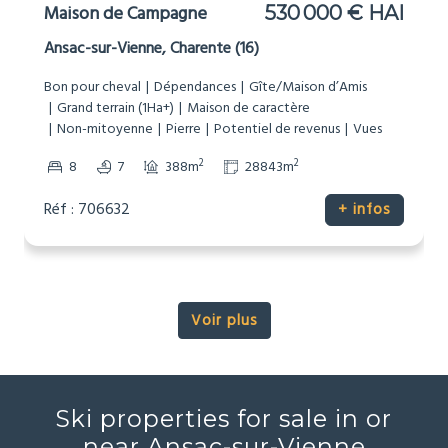
Maison de Campagne
530 000 € HAI
Ansac-sur-Vienne, Charente (16)
Bon pour cheval
Dépendances
Gîte/Maison d’Amis
Grand terrain (1Ha+)
Maison de caractère
Non-mitoyenne
Pierre
Potentiel de revenus
Vues
2
2
8
7
388m
28843m
Réf : 706632
+ infos
Voir plus
Ski properties for sale in or
near Ansac-sur-Vienne