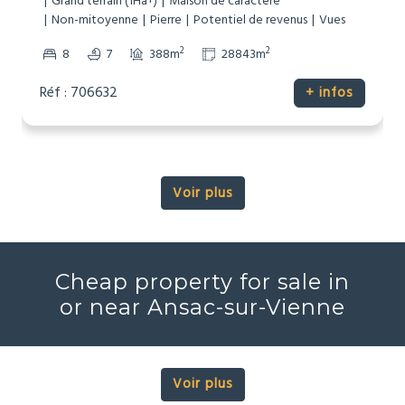
Grand terrain (1Ha+)
Maison de caractère
Non-mitoyenne
Pierre
Potentiel de revenus
Vues
2
2
8
7
388m
28843m
Réf : 706632
+ infos
Voir plus
Cheap property for sale in
or near Ansac-sur-Vienne
Voir plus