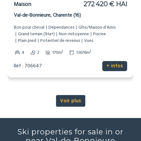
Maison
272 420 € HAI
Val-de-Bonnieure, Charente (16)
Bon pour cheval
Dépendances
Gîte/Maison d’Amis
Grand terrain (1Ha+)
Non-mitoyenne
Piscine
Plain pied
Potentiel de revenus
Vues
2
2
4
2
170m
13676m
Réf : 706647
+ infos
Voir plus
Ski properties for sale in or
near Val-de-Bonnieure