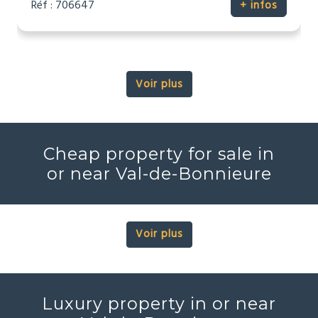
Réf : 706647
+ infos
Voir plus
Cheap property for sale in
or near Val-de-Bonnieure
Voir plus
Luxury property in or near