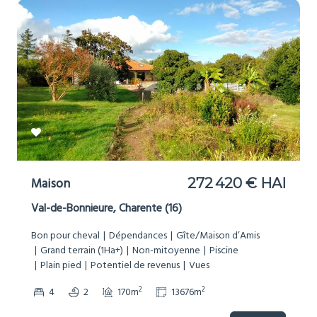
Maison
272 420 € HAI
Val-de-Bonnieure, Charente (16)
Bon pour cheval
Dépendances
Gîte/Maison d’Amis
Grand terrain (1Ha+)
Non-mitoyenne
Piscine
Plain pied
Potentiel de revenus
Vues
2
2
4
2
170m
13676m