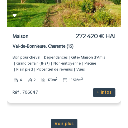
Maison
272 420 € HAI
Val-de-Bonnieure, Charente (16)
Bon pour cheval
Dépendances
Gîte/Maison d’Amis
Grand terrain (1Ha+)
Non-mitoyenne
Piscine
Plain pied
Potentiel de revenus
Vues
2
2
4
2
170m
13676m
Réf : 706647
+ infos
Voir plus