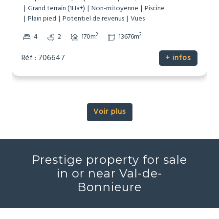
Grand terrain (1Ha+)
Non-mitoyenne
Piscine
Plain pied
Potentiel de revenus
Vues
2
2
4
2
170m
13676m
Réf : 706647
+ infos
Voir plus
Prestige property for sale
in or near Val-de-
Bonnieure