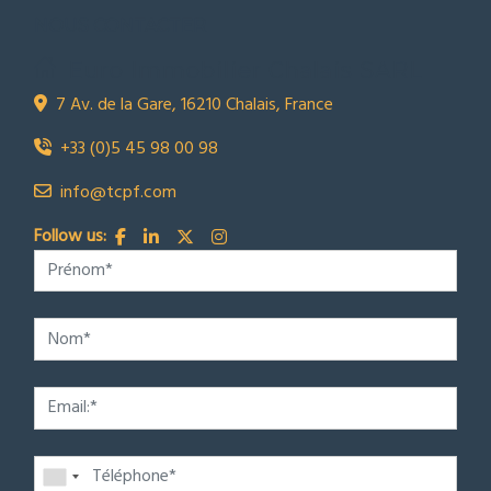
NOUS CONTACTER
Euro Immobilier Chalais SARL
7 Av. de la Gare, 16210 Chalais, France
+33 (0)5 45 98 00 98
info@tcpf.com
Follow us: