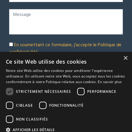
En soumettant ce formulaire, j'accepte le
Politique de
confidentialité
×
Abonnez-vous à notre bulletin d'information
Ce site Web utilise des cookies
Notre site Web utilise des cookies pour améliorer l'expérience
Soumettre
utilisateur. En utilisant notre site Web, vous acceptez tous les cookies
conformément à notre Politique relative aux cookies.
En savoir plus
STRICTEMENT NÉCESSAIRES
PERFORMANCE
© Euro Immobilier Chalais SARL - 2026
CIBLAGE
FONCTIONNALITÉ
A Respacio real estate website
TRACFIN
NON CLASSIFIÉS
Termes et conditions
AFFICHER LES DÉTAILS