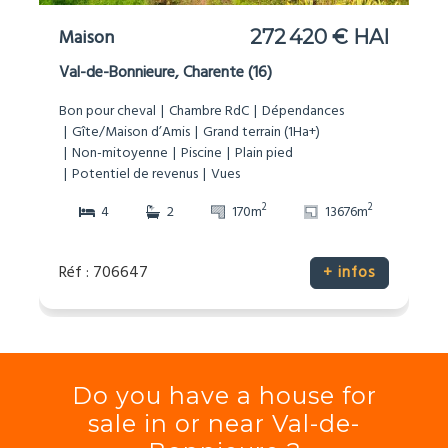
Maison
272 420 € HAI
Val-de-Bonnieure, Charente (16)
Bon pour cheval
Chambre RdC
Dépendances
Gîte/Maison d’Amis
Grand terrain (1Ha+)
Non-mitoyenne
Piscine
Plain pied
Potentiel de revenus
Vues
2
2
4
2
170m
13676m
Réf : 706647
+ infos
Do you have a house for
sale in or near Val-de-