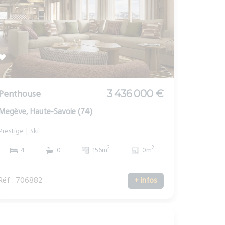
Penthouse
3 436 000 €
Megève, Haute-Savoie (74)
Prestige
Ski
2
2
4
0
156m
0m
Réf : 706882
+ infos