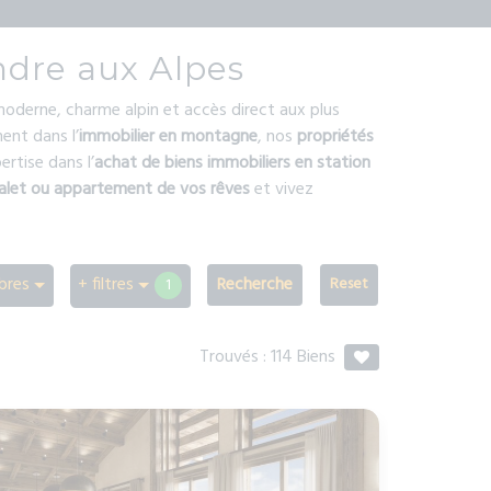
ndre aux Alpes
 moderne, charme alpin et accès direct aux plus
ent dans l’
immobilier en montagne
, nos
propriétés
rtise dans l’
achat de biens immobiliers en station
alet ou appartement de vos rêves
et vivez
bres
+ filtres
Recherche
1
Trouvés :
114
Biens