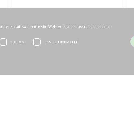
ateur. En utilisant notre site Web, vous acceptez tous les cookies
CIBLAGE
FONCTIONNALITÉ
Appartement
€
792 000 €
Tignes, Savoie (73)
Ski
2
2
1
0
39m
0m
Réf : 706840
+ infos