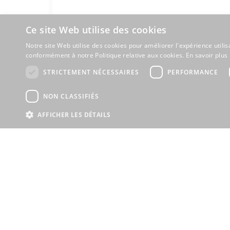
Ce site Web utilise des cookies
Notre site Web utilise des cookies pour améliorer l'expérience utilis
conformément à notre Politique relative aux cookies.
En savoir plus
STRICTEMENT NÉCESSAIRES
PERFORMANCE
NON CLASSIFIÉS
Studio
324 000 
AFFICHER LES DÉTAILS
Tignes, Savoie (73)
Ski
2
2
0
0
21m
0m
Réf : 706839
+ infos