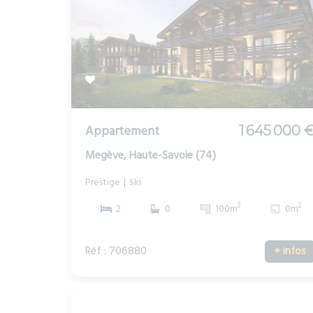
Appartement
1 645 000 
Megève, Haute-Savoie (74)
Prestige
Ski
2
2
2
0
100m
0m
Réf : 706880
+ infos