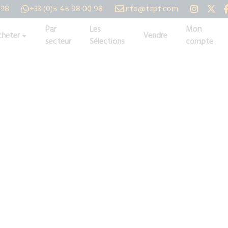
 98
+33 (0)5 45 98 00 98
info@tcpf.com
Par
Les
Mon
heter
Vendre
secteur
Sélections
compte