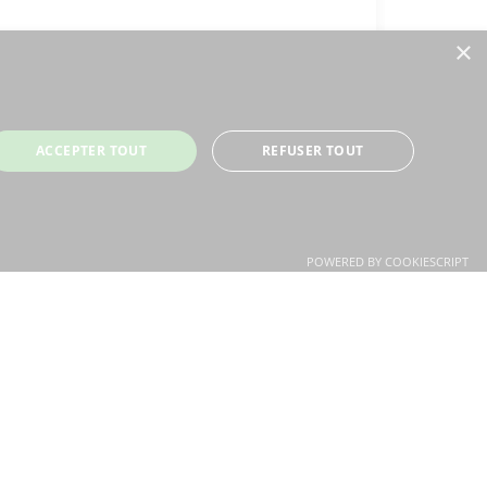
×
ACCEPTER TOUT
REFUSER TOUT
Appartement
1 308 000 €
POWERED BY COOKIESCRIPT
Tignes, Savoie (73)
Ski
2
2
2
0
68m
0m
Réf : 706841
+ infos