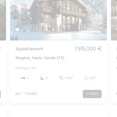
Appartement
€
1 915 000 €
Megève, Haute-Savoie (74)
Prestige
Ski
2
2
3
0
113m
0m
Réf : 706881
+ infos