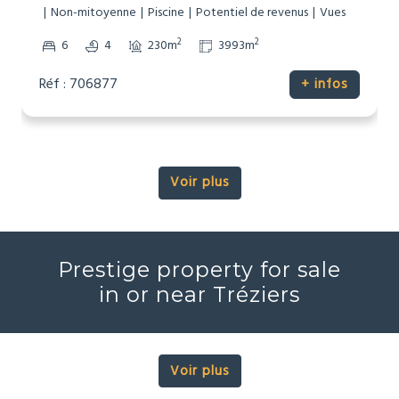
Non-mitoyenne
Piscine
Potentiel de revenus
Vues
2
2
6
4
230m
3993m
Réf : 706877
+ infos
Voir plus
Prestige property for sale
in or near Tréziers
Voir plus