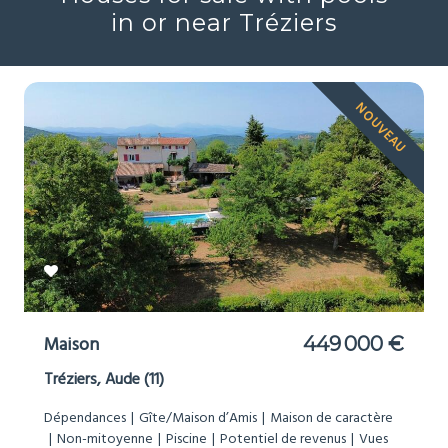
in or near Tréziers
NOUVEAU
Maison
449 000 €
Tréziers, Aude (11)
Dépendances
Gîte/Maison d’Amis
Maison de caractère
Non-mitoyenne
Piscine
Potentiel de revenus
Vues