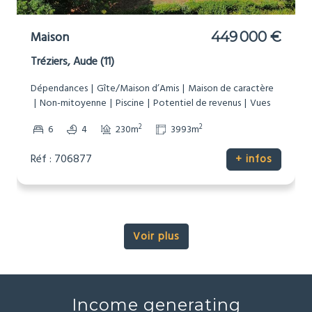
Maison
449 000 €
Tréziers, Aude (11)
Dépendances
Gîte/Maison d’Amis
Maison de caractère
Non-mitoyenne
Piscine
Potentiel de revenus
Vues
2
2
6
4
230m
3993m
Réf : 706877
+ infos
Voir plus
Income generating