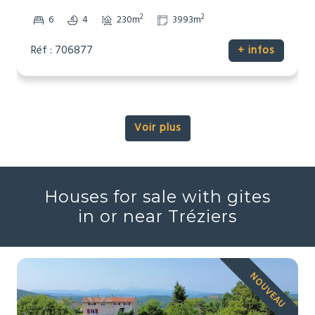
2
2
6
4
230m
3993m
Réf : 706877
+ infos
Voir plus
Houses for sale with gites
in or near Tréziers
NOUVEAU