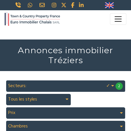
Annonces immobilier
Tréziers
Secteurs:
✓
2
Tous les styles
Prix
Chambres