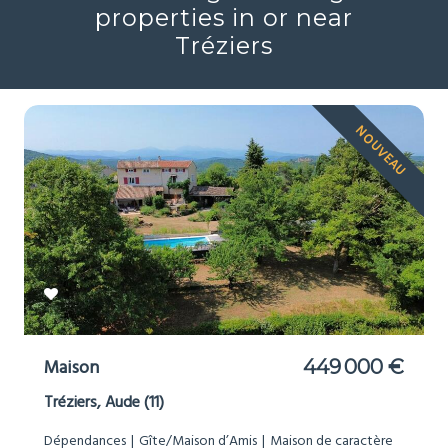
properties in or near
Tréziers
NOUVEAU
Maison
449 000 €
Tréziers, Aude (11)
Dépendances
Gîte/Maison d’Amis
Maison de caractère