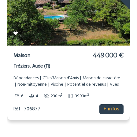
Maison
449 000 €
Tréziers, Aude (11)
Dépendances
Gîte/Maison d’Amis
Maison de caractère
Non-mitoyenne
Piscine
Potentiel de revenus
Vues
2
2
6
4
230m
3993m
Réf : 706877
+ infos