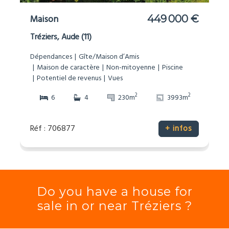
Maison
449 000 €
Tréziers, Aude (11)
Dépendances
Gîte/Maison d’Amis
Maison de caractère
Non-mitoyenne
Piscine
Potentiel de revenus
Vues
2
2
6
4
230m
3993m
Réf : 706877
+ infos
Do you have a house for
sale in or near Tréziers ?