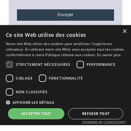
×
Ce site Web utilise des cookies
Vos données personnelles sont traitées afin de répondre à
votre demande. Veuillez consulter notre Politique de
Notre site Web utilise des cookies pour améliorer l'expérience
confidentialité pour plus de détails.
utilisateur. En utilisant notre site Web, vous acceptez tous les cookies
conformément à notre Politique relative aux cookies.
En savoir plus
STRICTEMENT NÉCESSAIRES
PERFORMANCE
Biens similaires
CIBLAGE
FONCTIONNALITÉ
NON CLASSIFIÉS
AFFICHER LES DÉTAILS
ACCEPTER TOUT
REFUSER TOUT
POWERED BY COOKIESCRIPT